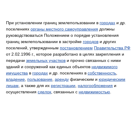
При установлении границ землепользовании в
городах
и др.
поселениях
органы местного самоуправления
должны
руководствоваться Положением о порядке установления
границ землепользовании в застройке
городов
и других
поселений, утвержденным
постановлением
Правительства РФ
от 2.02.1996 г., которое разработано в целях закрепления и
передачи
земельных участков
и прочно связанных с ними
зданий и сооружений как единых объектов
недвижимого
имущества
в
городах
и др. поселениях в
собственность
,
владение
,
пользование
,
аренду
физическим и
юридическим
лицам
, а также для их
регистрации
,
налогообложения
и
осуществления
сделок
, связанных с
недвижимостью
.