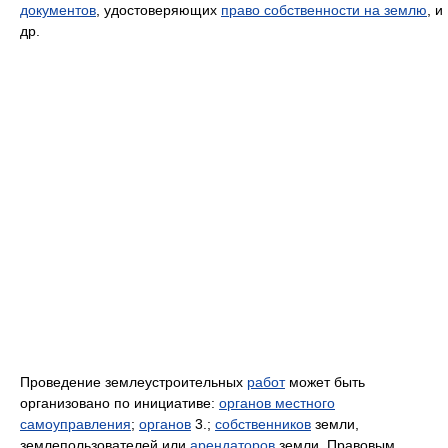
документов
, удостоверяющих
право собственности на землю
, и
др.
Проведение землеустроительных
работ
может быть
организовано по инициативе:
органов местного
самоуправления
;
органов
3.;
собственников
земли,
землепользователей или
арендаторов
земли. Правовым