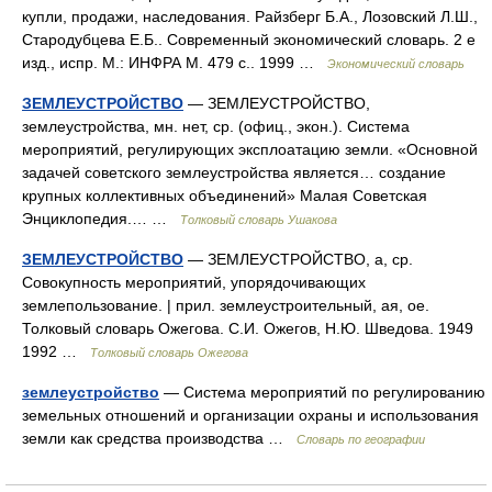
купли, продажи, наследования. Райзберг Б.А., Лозовский Л.Ш.,
Стародубцева Е.Б.. Современный экономический словарь. 2 е
изд., испр. М.: ИНФРА М. 479 с.. 1999 …
Экономический словарь
ЗЕМЛЕУСТРОЙСТВО
— ЗЕМЛЕУСТРОЙСТВО,
землеустройства, мн. нет, ср. (офиц., экон.). Система
мероприятий, регулирующих эксплоатацию земли. «Основной
задачей советского землеустройства является… создание
крупных коллективных объединений» Малая Советская
Энциклопедия.… …
Толковый словарь Ушакова
ЗЕМЛЕУСТРОЙСТВО
— ЗЕМЛЕУСТРОЙСТВО, а, ср.
Совокупность мероприятий, упорядочивающих
землепользование. | прил. землеустроительный, ая, ое.
Толковый словарь Ожегова. С.И. Ожегов, Н.Ю. Шведова. 1949
1992 …
Толковый словарь Ожегова
землеустройство
— Система мероприятий по регулированию
земельных отношений и организации охраны и использования
земли как средства производства …
Словарь по географии